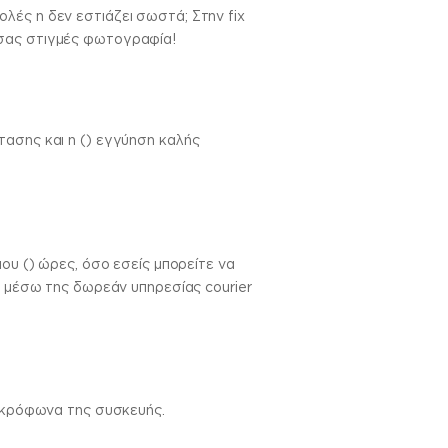
λές η δεν εστιάζει σωστά; Στην fix
 σας στιγμές φωτογραφία!
τασης και η () εγγύηση καλής
ου () ώρες, όσο εσείς μπορείτε να
ς μέσω της δωρεάν υπηρεσίας courier
μικρόφωνα της συσκευής.