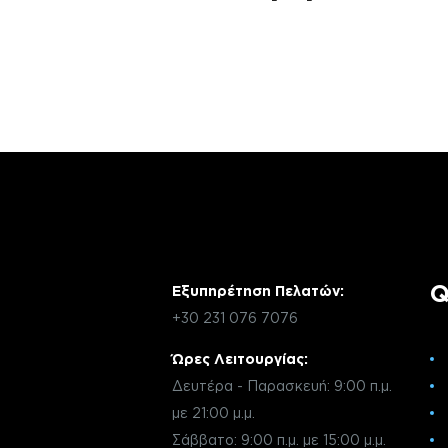
Αν έχεις οποιαδήποτε ερώτηση σχετικά 
χρειάζεσαι κάποια πληροφορία σχετικά μ
μέσω email με την υπηρεσία εξυπηρέτηση
Q
Εξυπηρέτηση Πελατών:
+30 231 076 7076
Ώρες Λειτουργίας:
Δευτέρα - Παρασκευή: 9:00 π.μ.
με 21:00 μ.μ.
Σάββατο: 9:00 π.μ. με 15:00 μ.μ.