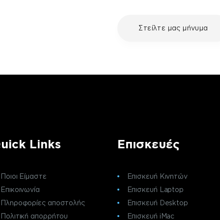
με τη συσκευή σου και
Στείλτε μας μήνυμα
ε μια επισκευή, επικοινώνησε
ς πελατών της fix your stuff.
uick Links
Επισκευές
Ποιοι Είμαστε
Επισκευή Κινητών
Επικοινωνία
Επισκευή Laptop
Πληροφορίες αποστολής
Επισκευή Desktop
Πολιτική απορρήτου
Επισκευή iMac