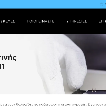
ΑΡΧΙΚΗ
FIX YOUR STUFF
ΕΠΙΣΚΕΥΕΣ
Επισκευές & Πωλήσεις Ηλεκτρονικών Συσκευών &Αξεσουάρ
ΙΣΚΕΥΕΣ
ΠΟΙΟΙ ΕΙΜΑΣΤΕ
ΥΠΗΡΕΣΙΕΣ
ΕΠΙ
ΠΟΙΟΙ ΕΙΜΑΣΤΕ
ΥΠΗΡΕΣΙΕΣ
ΕΠΙΚΟΙΝΩΝΙΑ
ινής
11
ς βγαίνουν θολές/δεν εστιάζει σωστά οι φωτογραφίες βγαίνουν 