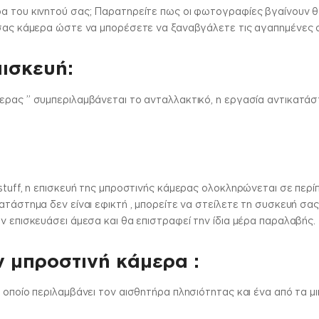
α του κινητού σας; Παρατηρείτε πως οι φωτογραφίες βγαίνουν θο
ή σας κάμερα ώστε να μπορέσετε να ξαναβγάλετε τις αγαπημένες
πισκευή:
ερας ” συμπεριλαμβάνεται το ανταλλακτικό, η εργασία αντικατάσ
stuff, η επισκευή της μπροστινής κάμερας ολοκληρώνεται σε περίπ
ατάστημα δεν είναι εφικτή , μπορείτε να στείλετε τη συσκευή σα
ν επισκευάσει άμεσα και θα επιστραφεί την ίδια μέρα παραλαβής.
ν μπροστινή κάμερα :
ο οποίο περιλαμβάνει τον αισθητήρα πλησιότητας και ένα από τα 