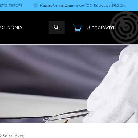
2310 767076
Καραολή και Δημητρίου 107, Εύοσμος 562 24
0 προϊόντα
-
ΚΟΙΝΩΝΙΑ
αλλοιωμένες