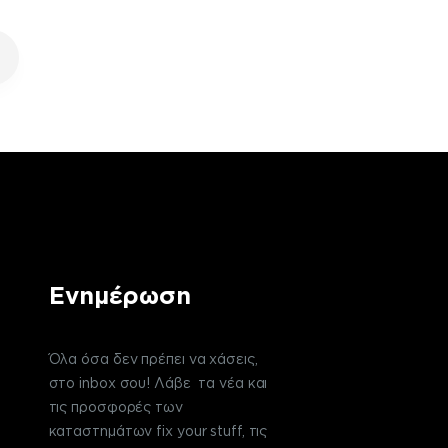
Ενημέρωση
Όλα όσα δεν πρέπει να χάσεις,
στο inbox σου! Λάβε τα νέα και
τις προσφορές των
καταστημάτων fix your stuff, τις