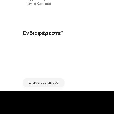
ανταλλακτικά
Ενδιαφέρεστε?
Αν έχεις οποιαδήποτε ερώτηση
σχετικά με τη συσκευή σου και
χρειάζεσαι κάποια πληροφορία
σχετικά με μια επισκευή, επικοινώνησε
μέσω email με την υπηρεσία
εξυπηρέτησης πελατών της fix your
stuff.
Στείλτε μας μήνυμα