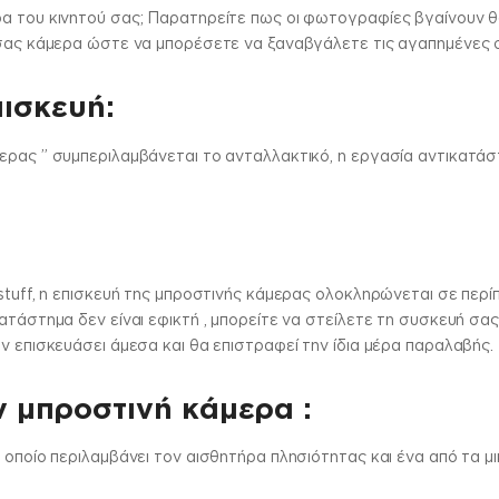
α του κινητού σας; Παρατηρείτε πως οι φωτογραφίες βγαίνουν θο
ή σας κάμερα ώστε να μπορέσετε να ξαναβγάλετε τις αγαπημένες
πισκευή:
ερας ” συμπεριλαμβάνεται το ανταλλακτικό, η εργασία αντικατάσ
stuff, η επισκευή της μπροστινής κάμερας ολοκληρώνεται σε περίπ
ατάστημα δεν είναι εφικτή , μπορείτε να στείλετε τη συσκευή σα
ν επισκευάσει άμεσα και θα επιστραφεί την ίδια μέρα παραλαβής.
ν μπροστινή κάμερα :
ο οποίο περιλαμβάνει τον αισθητήρα πλησιότητας και ένα από τα 