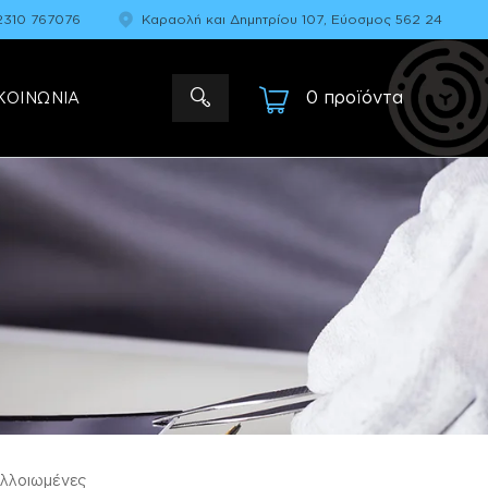
2310 767076
Καραολή και Δημητρίου 107, Εύοσμος 562 24
0 προϊόντα
-
ΚΟΙΝΩΝΙΑ
αλλοιωμένες