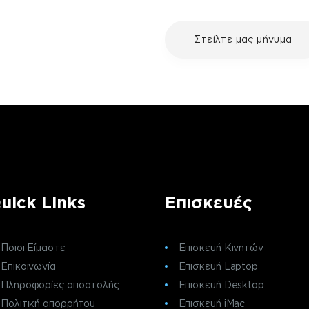
με τη συσκευή σου και
Στείλτε μας μήνυμα
ε μια επισκευή, επικοινώνησε
ς πελατών της fix your stuff.
uick Links
Επισκευές
Ποιοι Είμαστε
Επισκευή Κινητών
Επικοινωνία
Επισκευή Laptop
Πληροφορίες αποστολής
Επισκευή Desktop
Πολιτική απορρήτου
Επισκευή iMac