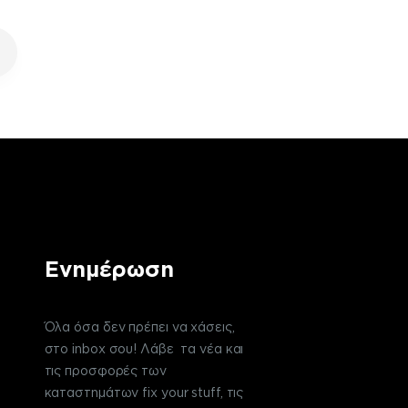
Ενημέρωση
Όλα όσα δεν πρέπει να χάσεις,
στο inbox σου! Λάβε τα νέα και
τις προσφορές των
καταστημάτων fix your stuff, τις