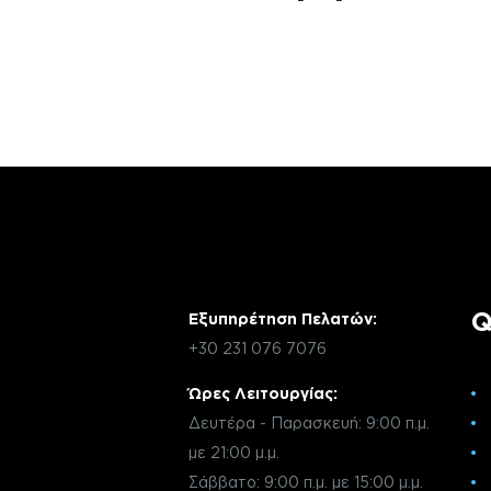
Αν έχεις οποιαδήποτε ερώτηση σχετικά 
χρειάζεσαι κάποια πληροφορία σχετικά μ
μέσω email με την υπηρεσία εξυπηρέτηση
Q
Εξυπηρέτηση Πελατών:
+30 231 076 7076
Ώρες Λειτουργίας:
Δευτέρα - Παρασκευή: 9:00 π.μ.
με 21:00 μ.μ.
Σάββατο: 9:00 π.μ. με 15:00 μ.μ.