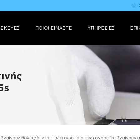
ΑΡΧΙΚΗ
FIX YOUR STUFF
ΕΠΙΣΚΕΥΕΣ
Επισκευές & Πωλήσεις Ηλεκτρονικών Συσκευών &Αξεσουάρ
ΙΣΚΕΥΕΣ
ΠΟΙΟΙ ΕΙΜΑΣΤΕ
ΥΠΗΡΕΣΙΕΣ
ΕΠΙ
ΠΟΙΟΙ ΕΙΜΑΣΤΕ
ΥΠΗΡΕΣΙΕΣ
ΕΠΙΚΟΙΝΩΝΙΑ
ινής
5s
ς βγαίνουν θολές/δεν εστιάζει σωστά οι φωτογραφίες βγαίνουν 