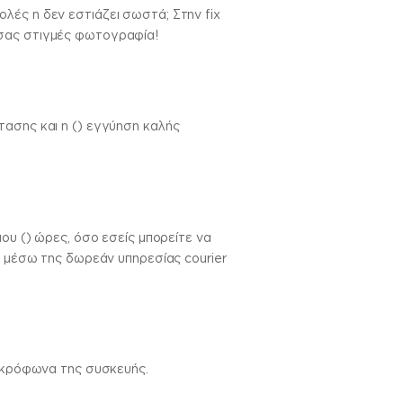
λές η δεν εστιάζει σωστά; Στην fix
 σας στιγμές φωτογραφία!
τασης και η () εγγύηση καλής
ου () ώρες, όσο εσείς μπορείτε να
ς μέσω της δωρεάν υπηρεσίας courier
μικρόφωνα της συσκευής.