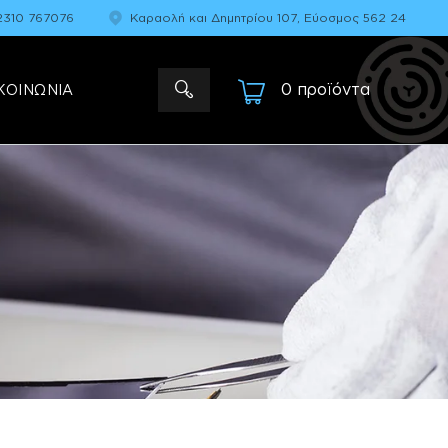
2310 767076
Καραολή και Δημητρίου 107, Εύοσμος 562 24
0 προϊόντα
-
ΚΟΙΝΩΝΙΑ