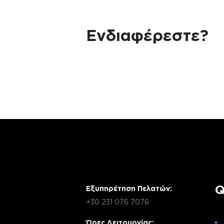
Ενδιαφέρεστε?
Αν έχεις οποιαδήποτε ερώτηση σχετικά 
χρειάζεσαι κάποια πληροφορία σχετικά μ
μέσω email με την υπηρεσία εξυπηρέτηση
Q
Εξυπηρέτηση Πελατών:
+30 231 076 7076
Ώρες Λειτουργίας: