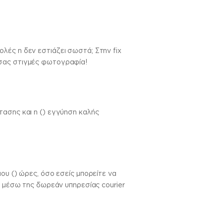
λές η δεν εστιάζει σωστά; Στην fix
 σας στιγμές φωτογραφία!
τασης και η () εγγύηση καλής
ου () ώρες, όσο εσείς μπορείτε να
ς μέσω της δωρεάν υπηρεσίας courier