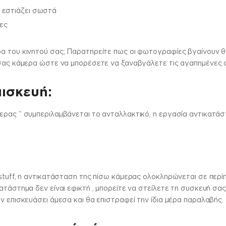
 εστιάζει σωστά
ες
α του κινητού σας; Παρατηρείτε πως οι φωτογραφίες βγαίνουν θο
ή σας κάμερα ώστε να μπορέσετε να ξαναβγάλετε τις αγαπημένες
πισκευή:
ερας ” συμπεριλαμβάνεται το ανταλλακτικό, η εργασία αντικατάσ
stuff, η αντικατάσταση της πίσω κάμερας ολοκληρώνεται σε περίπ
ατάστημα δεν είναι εφικτή , μπορείτε να στείλετε τη συσκευή σα
ν επισκευάσει άμεσα και θα επιστραφεί την ίδια μέρα παραλαβής.