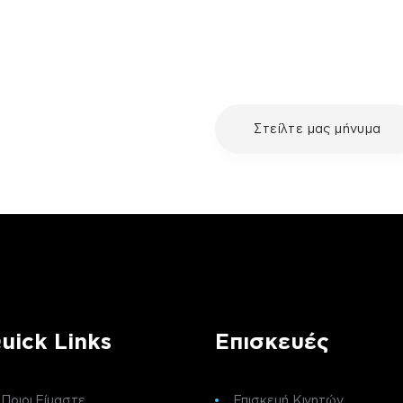
με τη συσκευή σου και
Στείλτε μας μήνυμα
ε μια επισκευή, επικοινώνησε
ς πελατών της fix your stuff.
uick Links
Επισκευές
Ποιοι Είμαστε
Επισκευή Κινητών