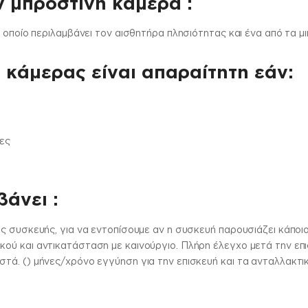
ν μπροστινή κάμερα :
ο οποίο περιλαμβάνει τον αισθητήρα πλησιότητας και ένα από τα 
 κάμερας είναι απαραίτητη εάν:
ες
άνει :
ς συσκευής, για να εντοπίσουμε αν η συσκευή παρουσιάζει κάπο
ύ και αντικατάσταση με καινούργιο. Πλήρη έλεγχο μετά την επισ
ά. () μήνες/χρόνο εγγύηση για την επισκευή και τα ανταλλακτι