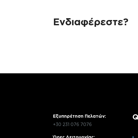
Ενδιαφέρεστε?
Αν έχεις οποιαδήποτε ερώτηση σχετικά 
χρειάζεσαι κάποια πληροφορία σχετικά μ
μέσω email με την υπηρεσία εξυπηρέτηση
Q
Εξυπηρέτηση Πελατών:
+30 231 076 7076
Ώρες Λειτουργίας: