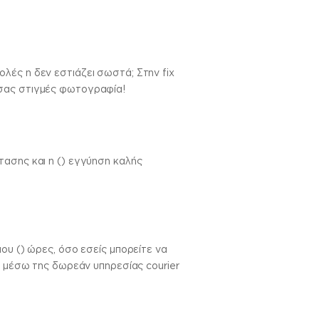
λές η δεν εστιάζει σωστά; Στην fix
 σας στιγμές φωτογραφία!
τασης και η () εγγύηση καλής
ου () ώρες, όσο εσείς μπορείτε να
ς μέσω της δωρεάν υπηρεσίας courier