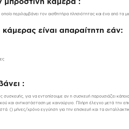
ν μπροστινή κάμερα :
ο οποίο περιλαμβάνει τον αισθητήρα πλησιότητας και ένα από τα 
 κάμερας είναι απαραίτητη εάν:
ες
άνει :
ς συσκευής, για να εντοπίσουμε αν η συσκευή παρουσιάζει κάπο
ύ και αντικατάσταση με καινούργιο. Πλήρη έλεγχο μετά την επισ
ά. () μήνες/χρόνο εγγύηση για την επισκευή και τα ανταλλακτι