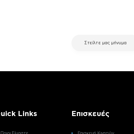
με τη συσκευή σου και
Στείλτε μας μήνυμα
ε μια επισκευή, επικοινώνησε
ς πελατών της fix your stuff.
uick Links
Επισκευές
Ποιοι Είμαστε
Επισκευή Κινητών