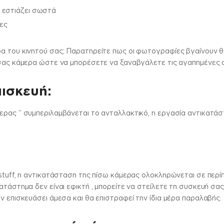
 εστιάζει σωστά
ες
α του κινητού σας; Παρατηρείτε πως οι φωτογραφίες βγαίνουν θο
ή σας κάμερα ώστε να μπορέσετε να ξαναβγάλετε τις αγαπημένες
πισκευή:
ερας ” συμπεριλαμβάνεται το ανταλλακτικό, η εργασία αντικατάσ
stuff, η αντικατάσταση της πίσω κάμερας ολοκληρώνεται σε περίπ
ατάστημα δεν είναι εφικτή , μπορείτε να στείλετε τη συσκευή σα
ν επισκευάσει άμεσα και θα επιστραφεί την ίδια μέρα παραλαβής.