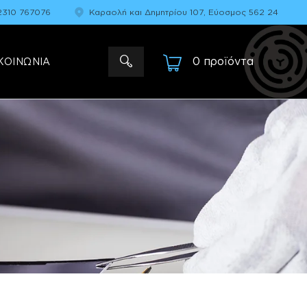
2310 767076
Καραολή και Δημητρίου 107, Εύοσμος 562 24
0 προϊόντα
-
ΚΟΙΝΩΝΙΑ