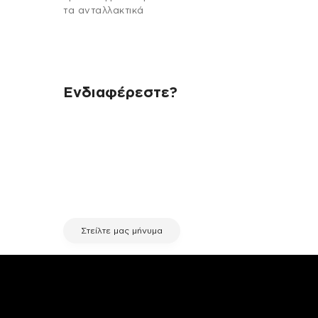
τα ανταλλακτικά
Ενδιαφέρεστε?
Αν έχεις οποιαδήποτε ερώτηση
σχετικά με τη συσκευή σου και
χρειάζεσαι κάποια πληροφορία
σχετικά με μια επισκευή, επικοινώνησε
μέσω email με την υπηρεσία
εξυπηρέτησης πελατών της fix your
stuff.
Στείλτε μας μήνυμα