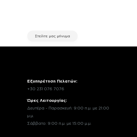
σχετικά με μια επισκευή, επικοινώνησε
μέσω email με την υπηρεσία
εξυπηρέτησης πελατών της fix your
stuff.
Στείλτε μας μήνυμα
Εξυπηρέτηση Πελατών:
+30 231 076 7076
Ώρες Λειτουργίας:
Δευτέρα - Παρασκευή: 9:00 π.μ. με 21:00
μ.μ.
Σάββατο: 9:00 π.μ. με 15:00 μ.μ.