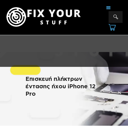
FIX YOUR STUFF
Επισκευές & Πωλήσεις Ηλεκτρονικών Συσκευών &Αξεσουάρ
ΑΡΧΙΚΗ
ΕΠΙΣΚΕΥΕΣ
ΠΟΙΟΙ ΕΙΜΑΣΤΕ
ΥΠΗΡΕΣΙΕΣ
ΕΠΙΚΟΙΝΩΝΙΑ
Επισκευή πλήκτρων
έντασης ήχου iPhone 12
Pro
ΠΛΗΡΟΦΟΡΊΕΣ