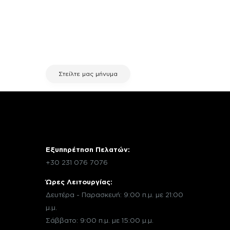
σχετικά με τη συσκευή σου και
χρειάζεσαι κάποια πληροφορία
σχετικά με μια επισκευή, επικοινώνησε
μέσω email με την υπηρεσία
εξυπηρέτησης πελατών της fix your
stuff.
Στείλτε μας μήνυμα
Εξυπηρέτηση Πελατών:
+30 231 076 7076
Ώρες Λειτουργίας:
Δευτέρα - Παρασκευή: 9:00 π.μ. με 21:00
μ.μ.
Σάββατο: 9:00 π.μ. με 15:00 μ.μ.