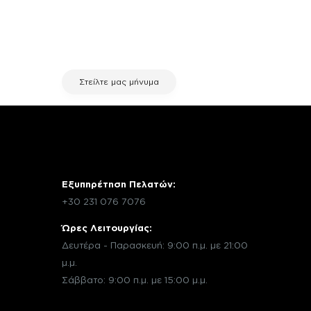
σχετικά με μια επισκευή, επικοινώνησε
μέσω email με την υπηρεσία
εξυπηρέτησης πελατών της fix your
stuff.
Στείλτε μας μήνυμα
Εξυπηρέτηση Πελατών:
+30 231 076 7076
Ώρες Λειτουργίας:
Δευτέρα - Παρασκευή: 9:00 π.μ. με 21:00
μ.μ.
Σάββατο: 9:00 π.μ. με 15:00 μ.μ.