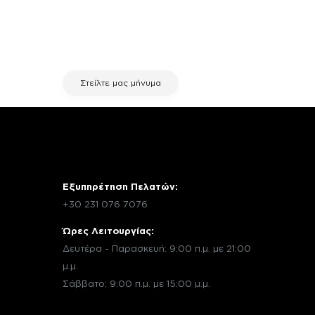
σχετικά με μια επισκευή, επικοινώνησε
μέσω email με την υπηρεσία
εξυπηρέτησης πελατών της fix your
stuff.
Στείλτε μας μήνυμα
Εξυπηρέτηση Πελατών:
+30 231 076 7076
Ώρες Λειτουργίας:
Δευτέρα - Παρασκευή: 9:00 π.μ. με 21:00
μ.μ.
Σάββατο: 9:00 π.μ. με 15:00 μ.μ.