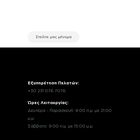
σχετικά με μια επισκευή, επικοινώνησε
μέσω email με την υπηρεσία
εξυπηρέτησης πελατών της fix your
stuff.
Στείλτε μας μήνυμα
Εξυπηρέτηση Πελατών:
+30 231 076 7076
Ώρες Λειτουργίας:
Δευτέρα - Παρασκευή: 9:00 π.μ. με 21:00
μ.μ.
Σάββατο: 9:00 π.μ. με 15:00 μ.μ.