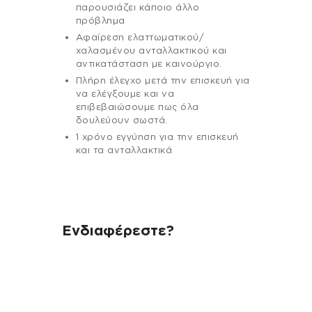
παρουσιάζει κάποιο άλλο
πρόβλημα
Αφαίρεση ελαττωματικού/
χαλασμένου ανταλλακτικού και
αντικατάσταση με καινούργιο.
Πλήρη έλεγχο μετά την επισκευή για
να ελέγξουμε και να
επιβεβαιώσουμε πως όλα
δουλεύουν σωστά.
1 χρόνο εγγύηση για την επισκευή
και τα ανταλλακτικά
Ενδιαφέρεστε?
Αν έχεις οποιαδήποτε ερώτηση
σχετικά με τη συσκευή σου και
χρειάζεσαι κάποια πληροφορία
σχετικά με μια επισκευή, επικοινώνησε
μέσω email με την υπηρεσία