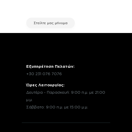
εξυπηρέτησης πελατών της fix your
stuff.
Στείλτε μας μήνυμα
Εξυπηρέτηση Πελατών:
+30 231 076 7076
Ώρες Λειτουργίας:
Δευτέρα - Παρασκευή: 9:00 π.μ. με 21:00
μ.μ.
Σάββατο: 9:00 π.μ. με 15:00 μ.μ.