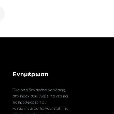
Ενημέρωση
Όλα όσα δεν πρέπει να χάσεις,
στο inbox σου! Λάβε τα νέα και
τις προσφορές των
καταστημάτων fix your stuff, τις