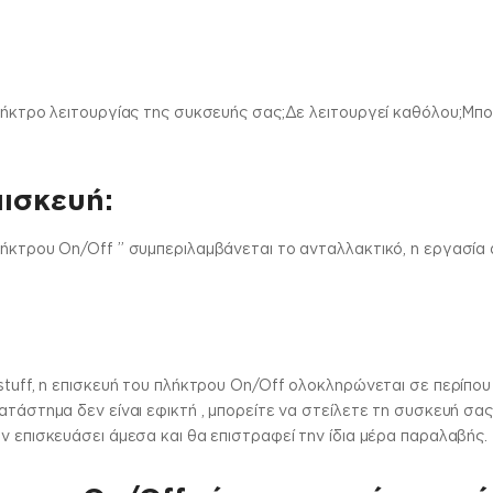
πλήκτρο λειτουργίας της συκσευής σας;Δε λειτουργεί καθόλου;Μ
πισκευή:
λήκτρου On/Off ” συμπεριλαμβάνεται το ανταλλακτικό, η εργασία 
stuff, η επισκευή του πλήκτρου On/Off ολοκληρώνεται σε περίπου 
ατάστημα δεν είναι εφικτή , μπορείτε να στείλετε τη συσκευή σα
ν επισκευάσει άμεσα και θα επιστραφεί την ίδια μέρα παραλαβής.