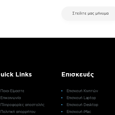
με τη συσκευή σου και
Στείλτε μας μήνυμα
ε μια επισκευή, επικοινώνησε
ς πελατών της fix your stuff.
uick Links
Επισκευές
Ποιοι Είμαστε
Επισκευή Κινητών
Επικοινωνία
Επισκευή Laptop
Πληροφορίες αποστολής
Επισκευή Desktop
Πολιτική απορρήτου
Επισκευή iMac