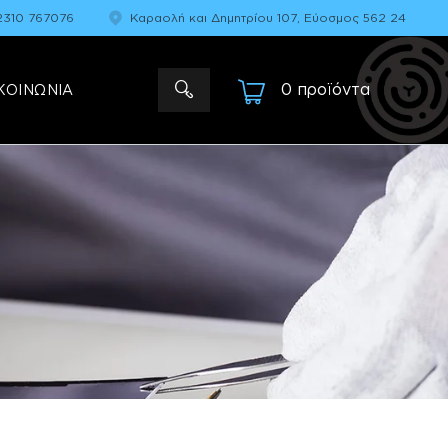
2310 767076
Καραολή και Δημητρίου 107, Εύοσμος 562 24
0 προϊόντα
-
ΚΟΙΝΩΝΙΑ