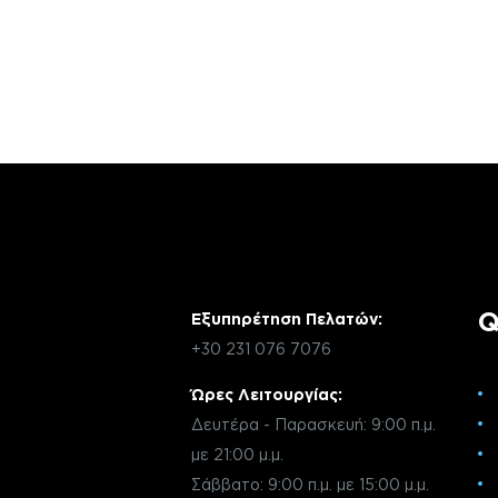
Αν έχεις οποιαδήποτε ερώτηση σχετικά 
χρειάζεσαι κάποια πληροφορία σχετικά μ
μέσω email με την υπηρεσία εξυπηρέτηση
Q
Εξυπηρέτηση Πελατών:
+30 231 076 7076
Ώρες Λειτουργίας:
Δευτέρα - Παρασκευή: 9:00 π.μ.
με 21:00 μ.μ.
Σάββατο: 9:00 π.μ. με 15:00 μ.μ.