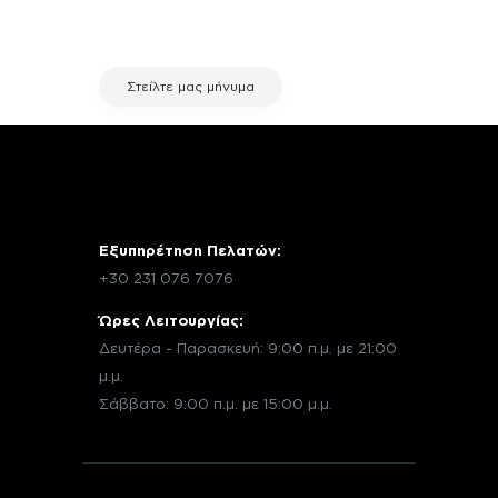
εξυπηρέτησης πελατών της fix your
stuff.
Στείλτε μας μήνυμα
Εξυπηρέτηση Πελατών:
+30 231 076 7076
Ώρες Λειτουργίας:
Δευτέρα - Παρασκευή: 9:00 π.μ. με 21:00
μ.μ.
Σάββατο: 9:00 π.μ. με 15:00 μ.μ.