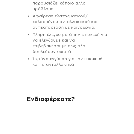
παρουσιάζει κάποιο άλλο
πρόβλημα
Αφαίρεση ελαττωματικού/
χαλασμένου ανταλλακτικού και
αντικατάσταση με καινούργιο.
Πλήρη έλεγχο μετά την επισκευή για
να ελέγξουμε και να
επιβεβαιώσουμε πως όλα
δουλεύουν σωστά.
1 χρόνο εγγύηση για την επισκευή
και τα ανταλλακτικά
Ενδιαφέρεστε?
Αν έχεις οποιαδήποτε ερώτηση
σχετικά με τη συσκευή σου και
χρειάζεσαι κάποια πληροφορία
σχετικά με μια επισκευή, επικοινώνησε
μέσω email με την υπηρεσία