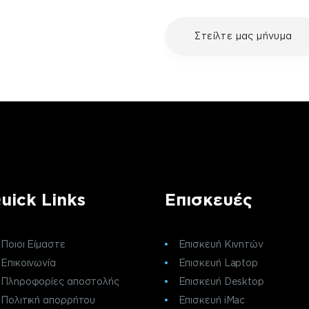
με τη συσκευή σου και
Στείλτε μας μήνυμα
ε μια επισκευή, επικοινώνησε
ς πελατών της fix your stuff.
uick Links
Επισκευές
Ποιοι Είμαστε
Επισκευή Κινητών
Επικοινωνία
Επισκευή Laptop
Πληροφορίες αποστολής
Επισκευή Desktop
Πολιτική απορρήτου
Επισκευή iMac