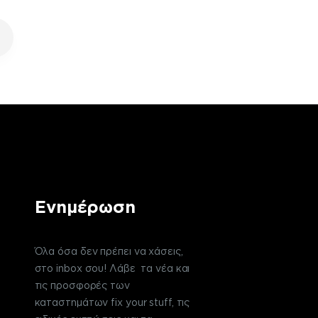
Ενημέρωση
Όλα όσα δεν πρέπει να χάσεις,
στο inbox σου! Λάβε τα νέα και
τις προσφορές των
καταστημάτων fix your stuff, τις