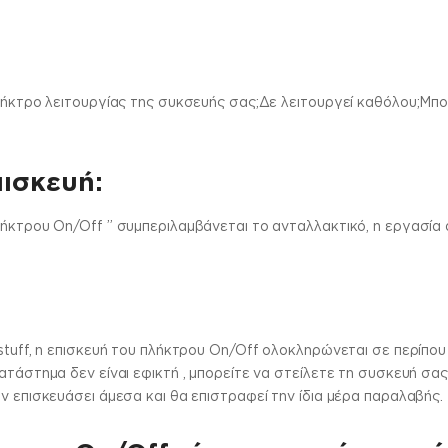
πλήκτρο λειτουργίας της συκσευής σας;Δε λειτουργεί καθόλου;Μ
πισκευή:
λήκτρου On/Off ” συμπεριλαμβάνεται το ανταλλακτικό, η εργασία 
stuff, η επισκευή του πλήκτρου On/Off ολοκληρώνεται σε περίπου 
ατάστημα δεν είναι εφικτή , μπορείτε να στείλετε τη συσκευή σα
ν επισκευάσει άμεσα και θα επιστραφεί την ίδια μέρα παραλαβής.