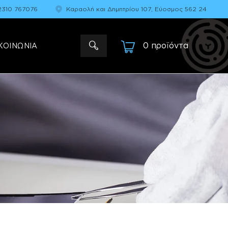
2310 767076
Καραολή και Δημητρίου 107, Εύοσμος 562 24
0 προϊόντα
-
ΚΟΙΝΩΝΙΑ