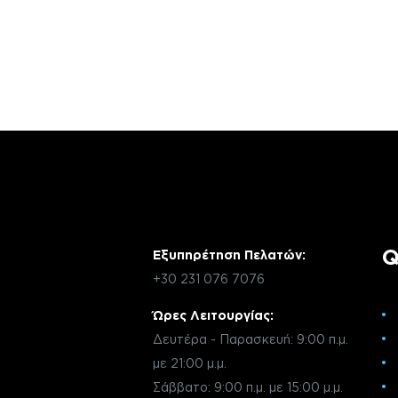
Αν έχεις οποιαδήποτε ερώτηση σχετικά 
χρειάζεσαι κάποια πληροφορία σχετικά μ
μέσω email με την υπηρεσία εξυπηρέτηση
Q
Εξυπηρέτηση Πελατών:
+30 231 076 7076
Ώρες Λειτουργίας:
Δευτέρα - Παρασκευή: 9:00 π.μ.
με 21:00 μ.μ.
Σάββατο: 9:00 π.μ. με 15:00 μ.μ.