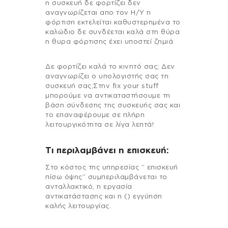
η συσκευή δε φορτίζει δεν
αναγνωρίζεται απο τον Η/Υ η
φόρτιση εκτελείται καθυστερημένα το
καλώδιο δε συνδέεται καλά στη θύρα
η θυρα φόρτισης έχει υποστεί ζημιά
Δε φορτίζει καλά το κινητό σας; Δεν
αναγνωρίζει ο υπολογιστής σας τη
συσκευή σας;Στην fix your stuff
μπορούμε να αντικαταστήσουμε τη
βάση σύνδεσης της συσκευής σας και
το επαναφέρουμε σε πλήρη
λειτουργικότητα σε λίγα λεπτά!
Τι περιλαμβάνει η επισκευή:
Στo κόστος της υπηρεσίας ” επισκευή
πίσω όψης” συμπεριλαμβάνεται το
ανταλλακτικό, η εργασία
αντικατάστασης και η () εγγύηση
καλής λειτουργίας.