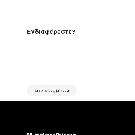
Ενδιαφέρεστε?
Αν έχεις οποιαδήποτε ερώτηση
σχετικά με τη συσκευή σου και
χρειάζεσαι κάποια πληροφορία
σχετικά με μια επισκευή, επικοινώνησε
μέσω email με την υπηρεσία
εξυπηρέτησης πελατών της fix your
stuff.
Στείλτε μας μήνυμα
Εξυπηρέτηση Πελατών: