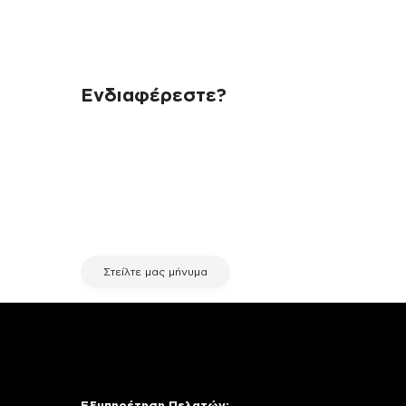
Ενδιαφέρεστε?
Αν έχεις οποιαδήποτε ερώτηση
σχετικά με τη συσκευή σου και
χρειάζεσαι κάποια πληροφορία
σχετικά με μια επισκευή, επικοινώνησε
μέσω email με την υπηρεσία
εξυπηρέτησης πελατών της fix your
stuff.
Στείλτε μας μήνυμα
Εξυπηρέτηση Πελατών: