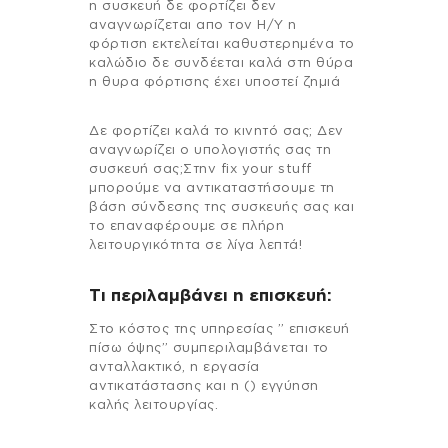
η συσκευή δε φορτίζει δεν
αναγνωρίζεται απο τον Η/Υ η
φόρτιση εκτελείται καθυστερημένα το
καλώδιο δε συνδέεται καλά στη θύρα
η θυρα φόρτισης έχει υποστεί ζημιά
Δε φορτίζει καλά το κινητό σας; Δεν
αναγνωρίζει ο υπολογιστής σας τη
συσκευή σας;Στην fix your stuff
μπορούμε να αντικαταστήσουμε τη
βάση σύνδεσης της συσκευής σας και
το επαναφέρουμε σε πλήρη
λειτουργικότητα σε λίγα λεπτά!
Τι περιλαμβάνει η επισκευή:
Στo κόστος της υπηρεσίας ” επισκευή
πίσω όψης” συμπεριλαμβάνεται το
ανταλλακτικό, η εργασία
αντικατάστασης και η () εγγύηση
καλής λειτουργίας.