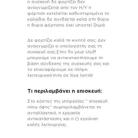
η συσκευή δε φορτίζει δεν
αναγνωρίζεται απο τον Η/Υ η
φόρτιση εκτελείται καθυστερημένα το
καλώδιο δε συνδέεται καλά στη θύρα
η θυρα φόρτισης έχει υποστεί ζημιά
Δε φορτίζει καλά το κινητό σας; Δεν
αναγνωρίζει ο υπολογιστής σας τη
συσκευή σας;Στην fix your stuff
μπορούμε να αντικαταστήσουμε τη
βάση σύνδεσης της συσκευής σας και
το επαναφέρουμε σε πλήρη
λειτουργικότητα σε λίγα λεπτά!
Τι περιλαμβάνει η επισκευή:
Στo κόστος της υπηρεσίας ” επισκευή
πίσω όψης” συμπεριλαμβάνεται το
ανταλλακτικό, η εργασία
αντικατάστασης και η () εγγύηση
καλής λειτουργίας.