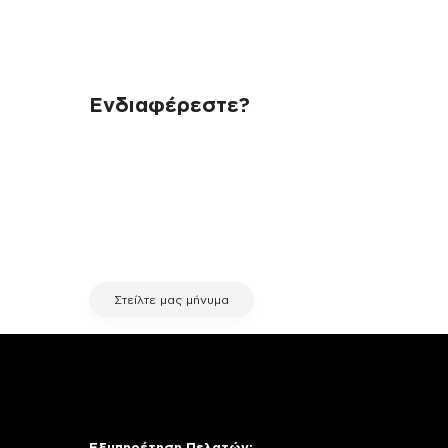
Ενδιαφέρεστε?
Αν έχεις οποιαδήποτε ερώτηση
σχετικά με τη συσκευή σου και
χρειάζεσαι κάποια πληροφορία
σχετικά με μια επισκευή, επικοινώνησε
μέσω email με την υπηρεσία
εξυπηρέτησης πελατών της fix your
stuff.
Στείλτε μας μήνυμα
Εξυπηρέτηση Πελατών: