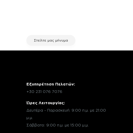
χρειάζεσαι κάποια πληροφορία
σχετικά με μια επισκευή, επικοινώνησε
μέσω email με την υπηρεσία
εξυπηρέτησης πελατών της fix your
stuff.
Στείλτε μας μήνυμα
Εξυπηρέτηση Πελατών:
+30 231 076 7076
Ώρες Λειτουργίας:
Δευτέρα - Παρασκευή: 9:00 π.μ. με 21:00
μ.μ.
Σάββατο: 9:00 π.μ. με 15:00 μ.μ.