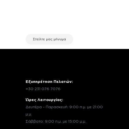
χρειάζεσαι κάποια πληροφορία
σχετικά με μια επισκευή, επικοινώνησε
μέσω email με την υπηρεσία
εξυπηρέτησης πελατών της fix your
stuff.
Στείλτε μας μήνυμα
Εξυπηρέτηση Πελατών:
+30 231 076 7076
Ώρες Λειτουργίας:
Δευτέρα - Παρασκευή: 9:00 π.μ. με 21:00
μ.μ.
Σάββατο: 9:00 π.μ. με 15:00 μ.μ.