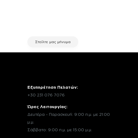
χρειάζεσαι κάποια πληροφορία
σχετικά με μια επισκευή, επικοινώνησε
μέσω email με την υπηρεσία
εξυπηρέτησης πελατών της fix your
stuff.
Στείλτε μας μήνυμα
Εξυπηρέτηση Πελατών:
+30 231 076 7076
Ώρες Λειτουργίας:
Δευτέρα - Παρασκευή: 9:00 π.μ. με 21:00
μ.μ.
Σάββατο: 9:00 π.μ. με 15:00 μ.μ.