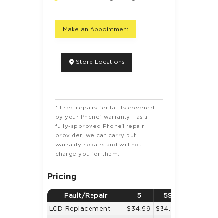
Make an Appointment
Store Locations
* Free repairs for faults covered
by your Phone1 warranty – as a
fully-approved Phone1 repair
provider, we can carry out
warranty repairs and will not
charge you for them.
Pricing
Fault/Repair
5
5S
5C
LCD Replacement
$34.99
$34.99
$34.99