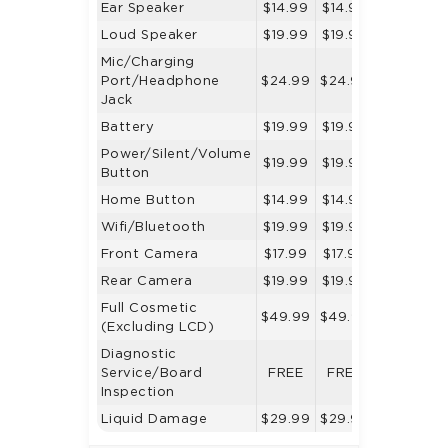
Ear Speaker
$14.99
$14.99
$14.99
Loud Speaker
$19.99
$19.99
$19.99
Mic/Charging
Port/Headphone
$24.99
$24.99
$24.99
Jack
Battery
$19.99
$19.99
$19.99
Power/Silent/Volume
$19.99
$19.99
$19.99
Button
Home Button
$14.99
$14.99
$14.99
Wifi/Bluetooth
$19.99
$19.99
$19.99
Front Camera
$17.99
$17.99
$17.99
Rear Camera
$19.99
$19.99
$24.99
Full Cosmetic
$49.99
$49.99
$39.99
(Excluding LCD)
Diagnostic
Service/Board
FREE
FREE
FREE
Inspection
Liquid Damage
$29.99
$29.99
$29.99