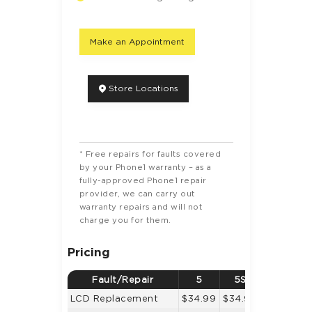
Make an Appointment
Store Locations
* Free repairs for faults covered
by your Phone1 warranty – as a
fully-approved Phone1 repair
provider, we can carry out
warranty repairs and will not
charge you for them.
Pricing
Fault/Repair
5
5S
5C
LCD Replacement
$34.99
$34.99
$34.99