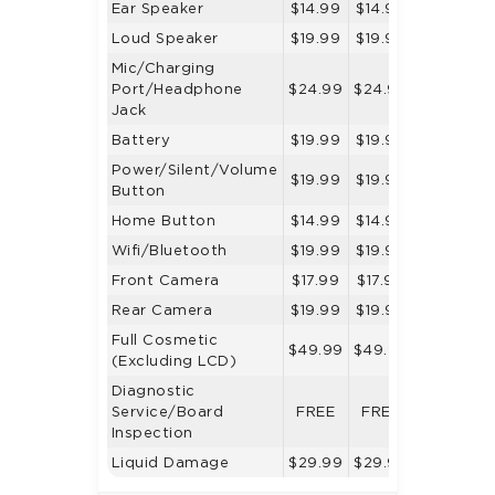
Ear Speaker
$14.99
$14.99
$14.99
Loud Speaker
$19.99
$19.99
$19.99
Mic/Charging
Port/Headphone
$24.99
$24.99
$24.99
Jack
Battery
$19.99
$19.99
$19.99
Power/Silent/Volume
$19.99
$19.99
$19.99
Button
Home Button
$14.99
$14.99
$14.99
Wifi/Bluetooth
$19.99
$19.99
$19.99
Front Camera
$17.99
$17.99
$17.99
Rear Camera
$19.99
$19.99
$24.99
Full Cosmetic
$49.99
$49.99
$39.99
(Excluding LCD)
Diagnostic
Service/Board
FREE
FREE
FREE
Inspection
Liquid Damage
$29.99
$29.99
$29.99