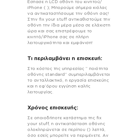
Εσπασε η LCD οθόνη του κινητού/
iPhone ( ); Μπορούμε σήμερα κιόλας
να αντικαταστήσουμε την οθόνη σας!
Στην fix your stuff αντικαθιστούμε την
οθόνη την ίδια μέρα μέσα σε ελάχιστη
ώρα και σας επιστρέφουμε το
κινητό/iPhone σας σε πλήρη
λειτουργικότητα και εμφάνιση!
Τι περιλαμβάνει η επισκευή:
Στo κόστος της υπηρεσίας ” ποιότητα
οθόνης standard” συμπεριλαμβάνεται
το ανταλλακτικό, η εργασία επισκεύης
και η εφ’όρου εγγύηση καλής
λειτουργίας.
Χρόνος επισκευής:
Σε οποιοδήποτε κατάστημα της fix
your stuff, η αντικατάσταση οθόνης
ολοκληρώνεται σε περίπου () λεπτά,
όσο εσείς μπορείτε να περιμένετε. Αν