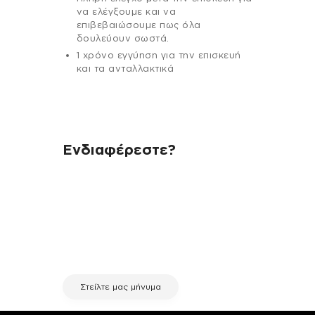
να ελέγξουμε και να
επιβεβαιώσουμε πως όλα
δουλεύουν σωστά.
1 χρόνο εγγύηση για την επισκευή
και τα ανταλλακτικά
Ενδιαφέρεστε?
Αν έχεις οποιαδήποτε ερώτηση
σχετικά με τη συσκευή σου και
χρειάζεσαι κάποια πληροφορία
σχετικά με μια επισκευή, επικοινώνησε
μέσω email με την υπηρεσία
εξυπηρέτησης πελατών της fix your
stuff.
Στείλτε μας μήνυμα