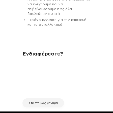
να ελέγξουμε και να
επιβεβαιώσουμε πως όλα
δουλεύουν σωστά.
1 χρόνο εγγύηση για την επισκευή
και τα ανταλλακτικά
Ενδιαφέρεστε?
Αν έχεις οποιαδήποτε ερώτηση
σχετικά με τη συσκευή σου και
χρειάζεσαι κάποια πληροφορία
σχετικά με μια επισκευή, επικοινώνησε
μέσω email με την υπηρεσία
εξυπηρέτησης πελατών της fix your
stuff.
Στείλτε μας μήνυμα