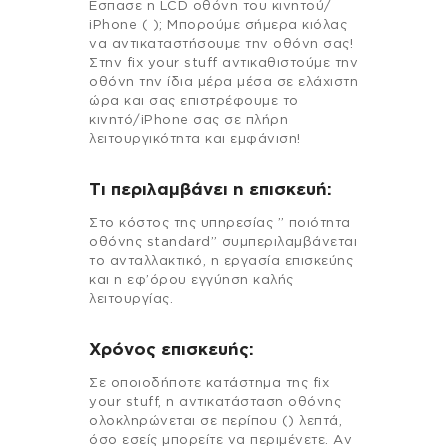
Εσπασε η LCD οθόνη του κινητού/
iPhone ( ); Μπορούμε σήμερα κιόλας
να αντικαταστήσουμε την οθόνη σας!
Στην fix your stuff αντικαθιστούμε την
οθόνη την ίδια μέρα μέσα σε ελάχιστη
ώρα και σας επιστρέφουμε το
κινητό/iPhone σας σε πλήρη
λειτουργικότητα και εμφάνιση!
Τι περιλαμβάνει η επισκευή:
Στo κόστος της υπηρεσίας ” ποιότητα
οθόνης standard” συμπεριλαμβάνεται
το ανταλλακτικό, η εργασία επισκεύης
και η εφ’όρου εγγύηση καλής
λειτουργίας.
Χρόνος επισκευής:
Σε οποιοδήποτε κατάστημα της fix
your stuff, η αντικατάσταση οθόνης
ολοκληρώνεται σε περίπου () λεπτά,
όσο εσείς μπορείτε να περιμένετε. Αν