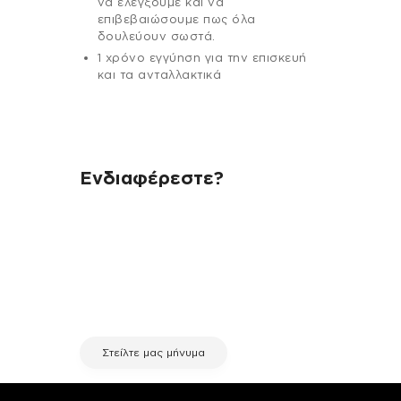
να ελέγξουμε και να
επιβεβαιώσουμε πως όλα
δουλεύουν σωστά.
1 χρόνο εγγύηση για την επισκευή
και τα ανταλλακτικά
Ενδιαφέρεστε?
Αν έχεις οποιαδήποτε ερώτηση
σχετικά με τη συσκευή σου και
χρειάζεσαι κάποια πληροφορία
σχετικά με μια επισκευή, επικοινώνησε
μέσω email με την υπηρεσία
εξυπηρέτησης πελατών της fix your
stuff.
Στείλτε μας μήνυμα