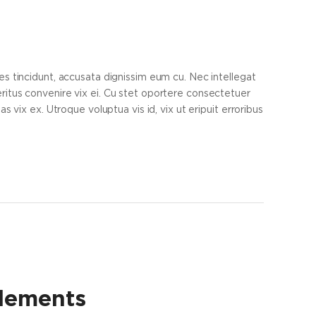
s tincidunt, accusata dignissim eum cu. Nec intellegat
itus convenire vix ei. Cu stet oportere consectetuer
s vix ex. Utroque voluptua vis id, vix ut eripuit erroribus
Elements