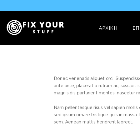
ΑΡΧΙΚΗ
ΕΠ
Donec venenatis aliquet orci. Suspendis
ante ante, placerat a rutrum ac, suscipit
magnis dis parturient montes, nascetur ri
Nam pellentesque risus vel sapien mollis
sed ipsum ornare tristique quis in massa.
sem. Aenean mattis hendrerit laoreet.