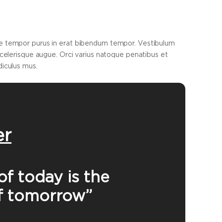
se tempor purus in erat bibendum tempor. Vestibulum
 scelerisque augue. Orci varius natoque penatibus et
diculus mus.
er
of today is the
f tomorrow”