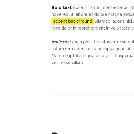
Bold text
dolor sit amet, consectetur
lin
hovered ut labore et dolore magna aliqua
accent background
ullamco laboris nisi 
irure dolor in reprehenderit in voluptate ve
Italic text
example iste natus error sit v
totam rem aperiam, eaque ipsa quae ab il
Nemo enptatem quia oluptas sit aspernatur
velit esse cillum.