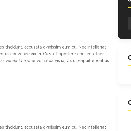
Α
γ
s tincidunt, accusata dignissim eum cu. Nec intellegat
itus convenire vix ei. Cu stet oportere consectetuer
s vix ex. Utroque voluptua vis id, vix ut eripuit erroribus
s tincidunt, accusata dignissim eum cu. Nec intellegat