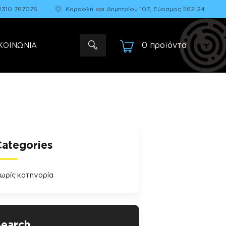
2310 767076
Καραολή και Δημητρίου 107, Εύοσμος 562 24
0 προϊόντα
-
ΚΟΙΝΩΝΙΑ
Categories
ωρίς κατηγορία
Search