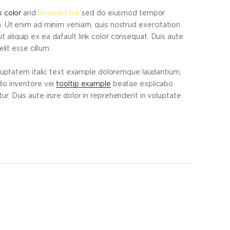
k color
and
hovered link
sed do eiusmod tempor
. Ut enim ad minim veniam, quis nostrud exercitation
ut aliquip ex ea dafault link color consequat. Duis aute
lit esse cillum.
oluptatem italic text example doloremque laudantium,
lo inventore vei
tooltip example
beatae explicabo.
. Duis aute irure dolor in reprehenderit in voluptate