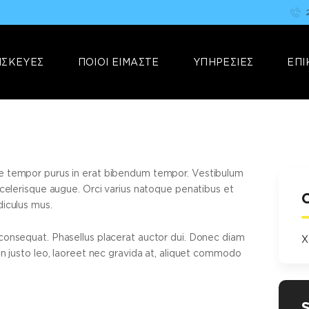
ΑΡΧΙΚΗ
FIX YOUR STUFF
ΕΠΙΣΚΕΥΕΣ
Επισκευές & Πωλήσεις Ηλεκτρονικών Συσκευών &Αξεσουάρ
ΙΣΚΕΥΕΣ
ΠΟΙΟΙ ΕΙΜΑΣΤΕ
ΥΠΗΡΕΣΙΕΣ
ΕΠΙ
ΠΟΙΟΙ ΕΙΜΑΣΤΕ
ΥΠΗΡΕΣΙΕΣ
ΕΠΙΚΟΙΝΩΝΙΑ
se tempor purus in erat bibendum tempor. Vestibulum
 scelerisque augue. Orci varius natoque penatibus et
diculus mus.
 consequat. Phasellus placerat auctor dui. Donec diam
Χ
 In justo leo, laoreet nec gravida at, aliquet commodo