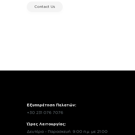
Contact Us
Εξυπηρέτηση Πελατών:
+30 231 076 7076
Ώρες Λειτουργίας:
Δευτέρα - Παρασκευή: 9:00 π.μ. με 21:00