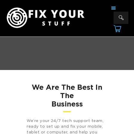
FIX YOUR STUFF
Επισκευές & Πωλήσεις Ηλεκτρονικών Συσκευών &Αξεσουάρ
ΑΡΧΙΚΗ
ΕΠΙΣΚΕΥΕΣ
ΠΟΙΟΙ ΕΙΜΑΣΤΕ
ΥΠΗΡΕΣΙΕΣ
ΕΠΙΚΟΙΝΩΝΙΑ
We Are The Best In
The
Business
We’re your 24/7 tech support team,
ready to set up and fix your mobile,
tablet or computer, and help you