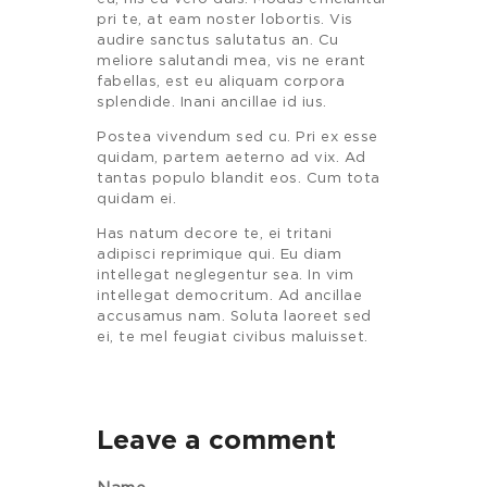
pri te, at eam noster lobortis. Vis
audire sanctus salutatus an. Cu
meliore salutandi mea, vis ne erant
fabellas, est eu aliquam corpora
splendide. Inani ancillae id ius.
Postea vivendum sed cu. Pri ex esse
quidam, partem aeterno ad vix. Ad
tantas populo blandit eos. Cum tota
quidam ei.
Has natum decore te, ei tritani
adipisci reprimique qui. Eu diam
intellegat neglegentur sea. In vim
intellegat democritum. Ad ancillae
accusamus nam. Soluta laoreet sed
ei, te mel feugiat civibus maluisset.
Leave a comment