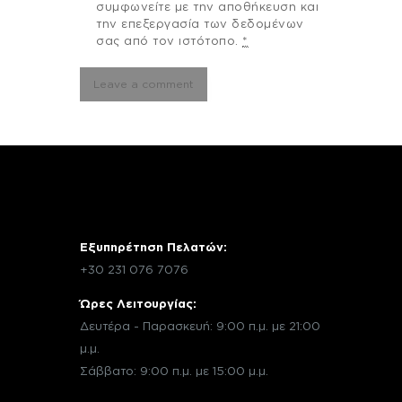
συμφωνείτε με την αποθήκευση και
την επεξεργασία των δεδομένων
σας από τον ιστότοπο.
*
Εξυπηρέτηση Πελατών:
+30 231 076 7076
Ώρες Λειτουργίας:
Δευτέρα - Παρασκευή: 9:00 π.μ. με 21:00
μ.μ.
Σάββατο: 9:00 π.μ. με 15:00 μ.μ.