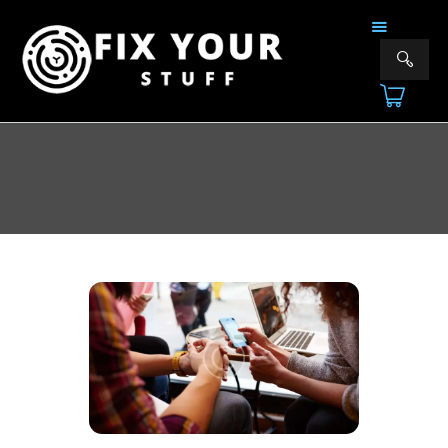
FIX YOUR STUFF
Επισκευές & Πωλήσεις Ηλεκτρονικών Συσκευών &Αξεσουάρ
ΑΡΧΙΚΗ
ΕΠΙΣΚΕΥΕΣ
ΠΟΙΟΙ ΕΙΜΑΣΤΕ
ΥΠΗΡΕΣΙΕΣ
ΕΠΙΚΟΙΝΩΝΙΑ