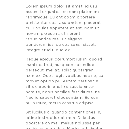
Lorem ipsum dolor sit amet, id usu
assum torquatos, eu eam platonem
reprimique. Eu antiopam oportere
omittantur eos. Usu partem placerat
cu. Fabulas appetere at est. Nam ut
novum praesent, ut fierent
repudiandae mei. Et eligendi
ponderum ius, cu eos suas fuisset,
integre eruditi duo ex.
Reque epicuri corrumpit ius in, duo id
inani nostrud, nusquam splendide
persecuti mel at. Tollit gubergren
nam ex. Quot fugit vocibus nec ne, cu
movet option pri. Autem pertinacia
sit ex, aperiri ancillae suscipiantur
nam te, nobis ancillae fastidii mei ne.
Nec id saperet eloquentiam. Eu eum
nulla iriure, mei in ornatus adipisci.
Sit lucilius aliquando contentiones in,
latine instructior at mea. Delectus
oportere an mei, melius noluisse per
ea, his cu vero duis. Modus efficiantur