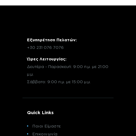
Εξυπηρέτηση Πελατών:
+30 231 076 7076
Ώρες Λειτουργίας:
Δευτέρα - Παρασκευή: 9:00 π.μ. με 21:00
μ.μ.
Σάββατο: 9:00 π.μ. με 15:00 μ.μ.
Quick Links
Ποιοι Είμαστε
Επικοινωνία