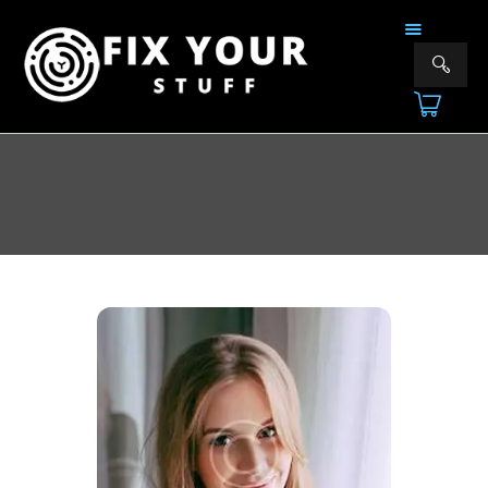
FIX YOUR STUFF
Επισκευές & Πωλήσεις Ηλεκτρονικών Συσκευών &Αξεσουάρ
ΑΡΧΙΚΗ
ΕΠΙΣΚΕΥΕΣ
ΠΟΙΟΙ ΕΙΜΑΣΤΕ
ΥΠΗΡΕΣΙΕΣ
ΕΠΙΚΟΙΝΩΝΙΑ