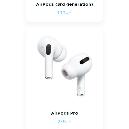
AirPods (3rd generation)
199
€
.
00
AirPods Pro
279
€
.
00