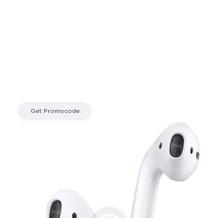
Buy AirPods Today
with 20% Discount
Get Promocode